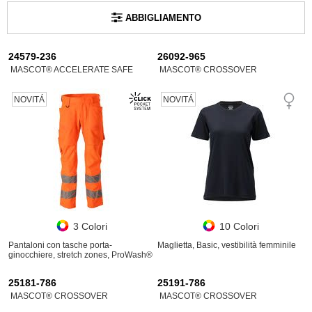
ABBIGLIAMENTO
24579-236
26092-965
MASCOT® ACCELERATE SAFE
MASCOT® CROSSOVER
NOVITÁ
NOVITÁ
3 Colori
10 Colori
Pantaloni con tasche porta-
Maglietta, Basic, vestibilità femminile
ginocchiere, stretch zones, ProWash®
25181-786
25191-786
MASCOT® CROSSOVER
MASCOT® CROSSOVER