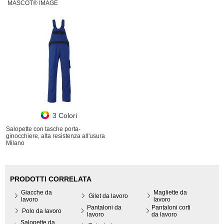
MASCOT® IMAGE
3 Colori
Salopette con tasche porta-
ginocchiere, alta resistenza all'usura
Milano
PRODOTTI CORRELATA
Giacche da
Magliette da
Gilet da lavoro
lavoro
lavoro
Pantaloni da
Pantaloni corti
Polo da lavoro
lavoro
da lavoro
Salopette da