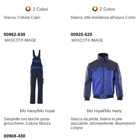
2 Colori
2 Colori
Giacca, Cotone Capri
Giacca, alta resistenza all'usura Como
00962-630
00920-620
MASCOT® IMAGE
MASCOT® IMAGE
blu navy/blu royal
blu royal/blu navy
Salopette con tasche porta-
Giacca da pilota, fodera in pile
ginocchiere, Cotone Monza
staccabile, idrorepellente, Bearnylon®
Livigno
00969-430