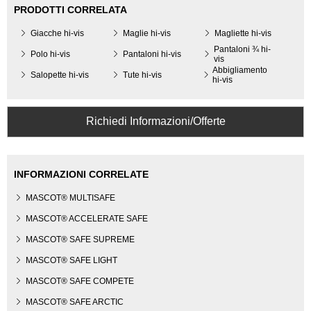
PRODOTTI CORRELATA
Giacche hi-vis
Maglie hi-vis
Magliette hi-vis
Pantaloni ¾ hi-
Polo hi-vis
Pantaloni hi-vis
vis
Abbigliamento
Salopette hi-vis
Tute hi-vis
hi-vis
Richiedi Informazioni/Offerte
INFORMAZIONI CORRELATE
MASCOT® MULTISAFE
MASCOT® ACCELERATE SAFE
MASCOT® SAFE SUPREME
MASCOT® SAFE LIGHT
MASCOT® SAFE COMPETE
MASCOT® SAFE ARCTIC