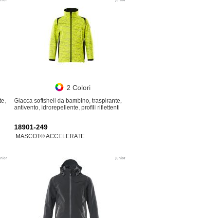
2 Colori
te,
Giacca softshell da bambino, traspirante,
antivento, idrorepellente, profili riflettenti
18901-249
MASCOT® ACCELERATE