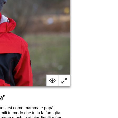
ra”
vestirsi come mamma e papà.
ili in modo che tutta la famiglia
parco giochi o ai giardinetti o per