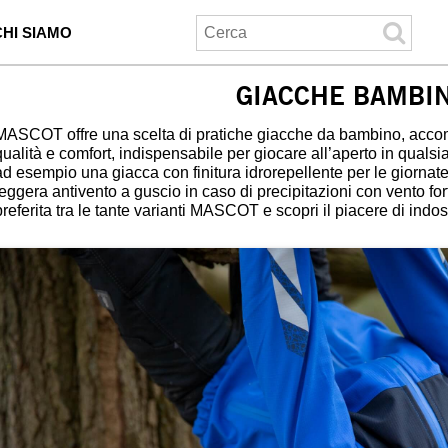
CHI SIAMO
GIACCHE BAMBIN
MASCOT offre una scelta di pratiche giacche da bambino, accomu
qualità e comfort, indispensabile per giocare all’aperto in quals
ad esempio una giacca con finitura idrorepellente per le giornat
leggera antivento a guscio in caso di precipitazioni con vento fo
preferita tra le tante varianti MASCOT e scopri il piacere di indo