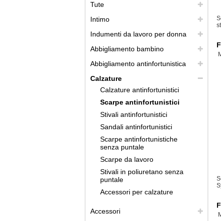
Tute
S
Intimo
s
Indumenti da lavoro per donna
F
Abbigliamento bambino
Abbigliamento antinfortunistica
Calzature
Calzature antinfortunistici
Scarpe antinfortunistici
Stivali antinfortunistici
Sandali antinfortunistici
Scarpe antinfortunistiche
senza puntale
Scarpe da lavoro
Stivali in poliuretano senza
S
puntale
S
Accessori per calzature
F
Accessori